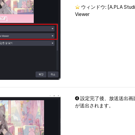
 ウィンドウ: [A.PLA Studio V
Viewer
➍ 設定完了後、放送送出画面にはA
が送出されます。