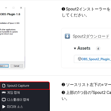
➊ Spout2インストーラ
してください。
Spout2ダウンロード
➋ ソースリスト左下の+マ
➌ 上部の1つ目の「Spout2 
い。