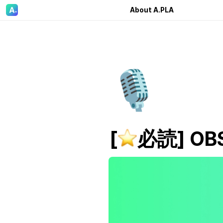
About A.PLA
🎙️
[
必読] OBS