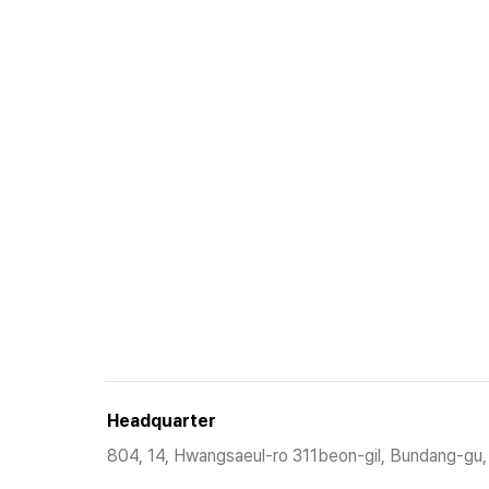
Headquarter
804, 14, Hwangsaeul-ro 311beon-gil, Bundang-gu,