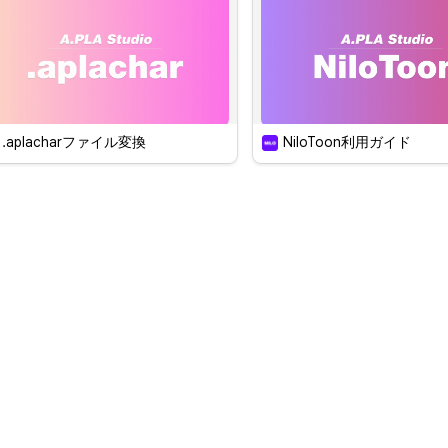
 支援するアバター
 画像背景
A.PLA Studioは、放送
基本背景14種と放送用テ
種を無料で提供します。

著作権の心配なくご利用
い。
.aplacharファイル変換
NiloToon利用ガイド
 ファイル変換
 .aplachar ファイ
自分のアバターを.aplacharファ
アバタを.aplacharファ
イルに変換して、27種類の
換しNiloToonフィルタ
Nilotoonを無料でご利用くださ
使って見ましょう！
い！
今後、様々なフィルターや視聴者
のインタラクションをサポートす
る予定です。