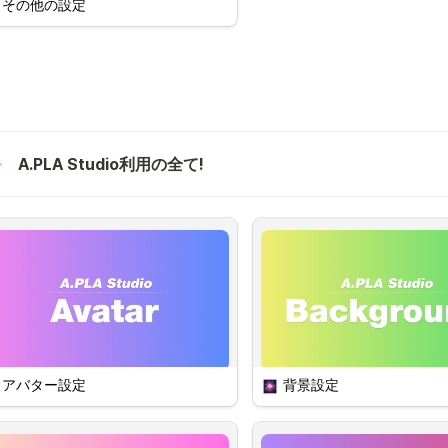
仮面、マスク、防毒マス
その他の設定
着用すると、フェイスト
グができません。

 ログアウト
OBS, SPOUT2 plugi
ばプレビューも露出しな
心です！
他のアカウントでログインしたい
場合はログアウトボタンをクリッ
クした後、再ログインして下さ
*OBS, SPOUT2とは？ : 
説明ペー
い。
A.PLA Studio利用の全て!
アバター設定
背景設定