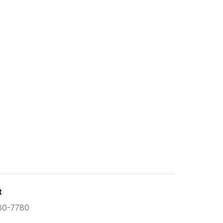
t
80-7780