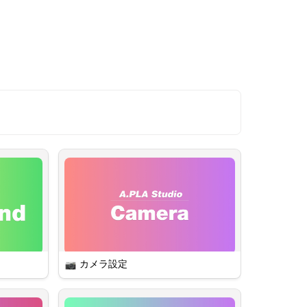
クなどを
ラッキン
nを設置すれ
いので安
ジはこちら
カメラ設定
 カメラ選択＆プレビュー