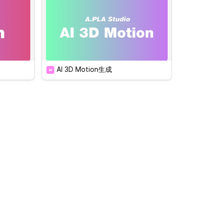
に必要な
ーブル5
くださ
AI 3D Motion生成
アップデート予定です。しばらく
お待ち願います。
ル変換
イルに変
ー27種を