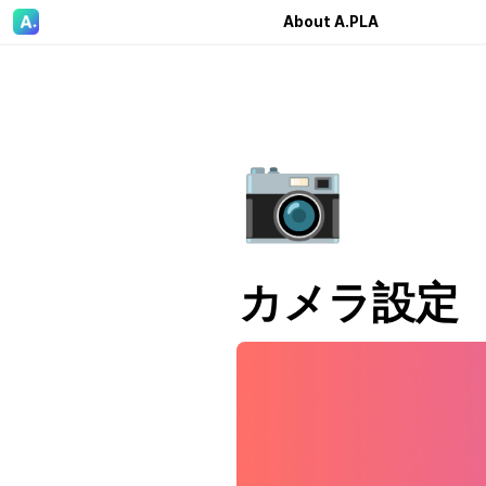
About A.PLA
📷
カメラ設定